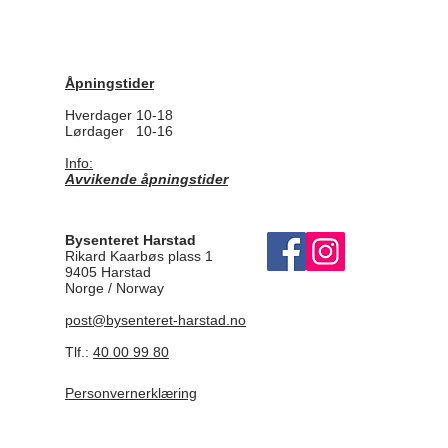
Åpningstider
Hverdager 10-18
Lørdager 10-16
Info:
Avvikende åpningstider
Bysenteret Harstad
Rikard Kaarbøs plass 1
9405 Harstad
Norge / Norway
post@bysenteret-harstad.no
Tlf.:
40 00 99 80
Personvernerklæring