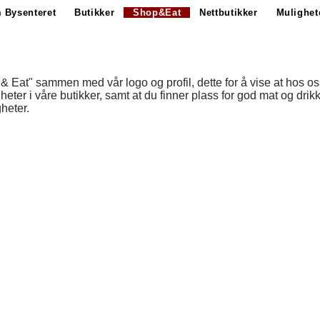
 Bysenteret
Butikker
Shop&Eat
Nettbutikker
Mulighet
 & Eat" sammen med vår logo og profil, dette for å vise at hos o
er i våre butikker, samt at du finner plass for god mat og drik
gheter.