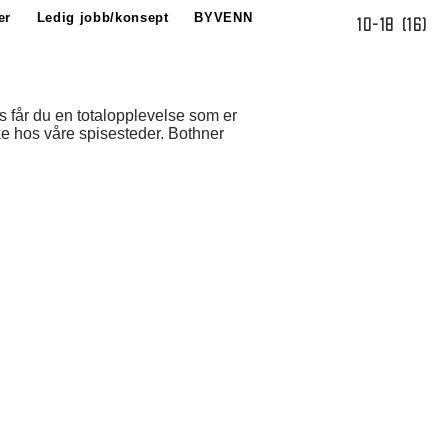
er
Ledig jobb/konsept
BYVENN
10-18 (16)
ss får du en totalopplevelse som er
ke hos våre spisesteder. Bothner